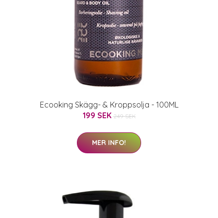
Ecooking Skägg- & Kroppsolja - 100ML
199 SEK
249 SEK
MER INFO!