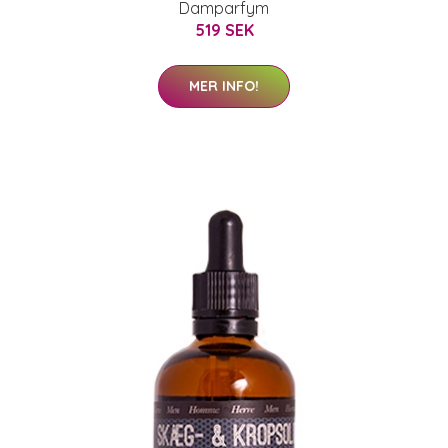
Damparfym
519 SEK
MER INFO!