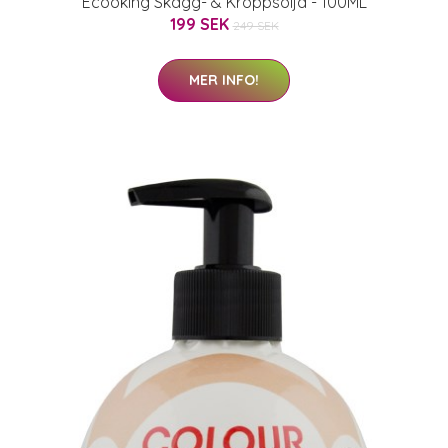
Ecooking Skägg- & Kroppsolja - 100ML
199 SEK
249 SEK
MER INFO!