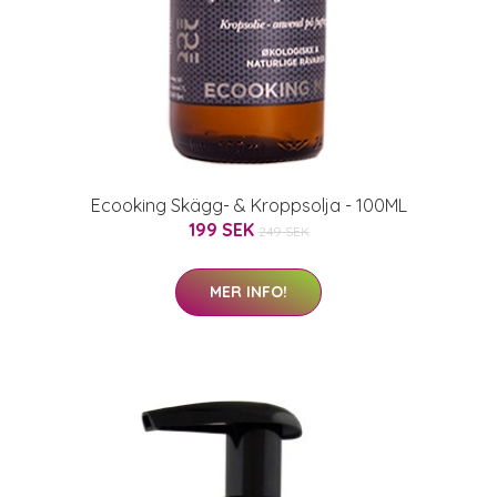
Ecooking Skägg- & Kroppsolja - 100ML
199 SEK
249 SEK
MER INFO!