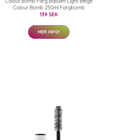
Colour Bomb Färg Balsam Light Beige
Colour Bomb 250ml Färgbomb
139 SEK
MER INFO!