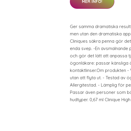
MER INFO!
Ger samma dramatiska resulta
men utan den dramatiska appl
Cliniques säkra penna gör det lä
enda svep. -En avsmalnande p
och gör det lätt att anpassa t
ögonläkare: passar känsliga
kontaktlinser.Om produkten - V
utan att flyta ut. - Testad av
Allergitestad. - Lämplig för 
Passar även personer som bär 
hudtyper. 0,67 ml Clinique High