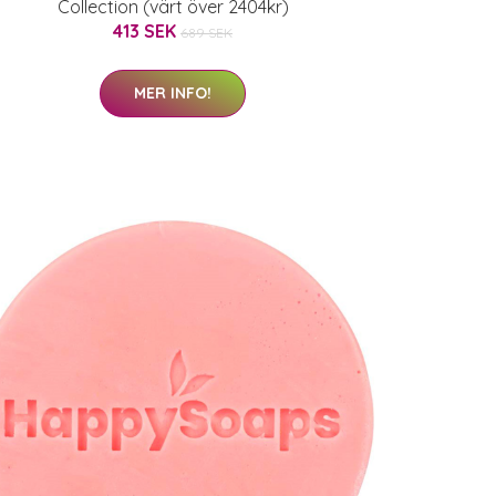
Collection (värt över 2404kr)
413 SEK
689 SEK
MER INFO!