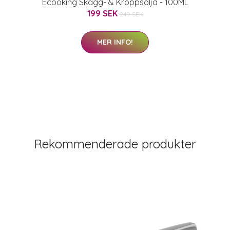
Ecooking Skägg- & Kroppsolja - 100ML
199 SEK
249 SEK
MER INFO!
Rekommenderade produkter