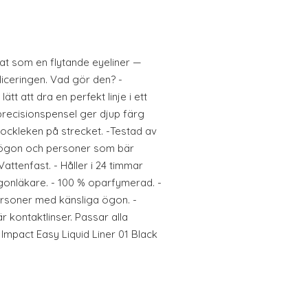
t som en flytande eyeliner —
iceringen. Vad gör den? -
tt att dra en perfekt linje i ett
recisionspensel ger djup färg
jockleken på strecket. -Testad av
 ögon och personer som bär
attenfast. - Håller i 24 timmar
 ögonläkare. - 100 % oparfymerad. -
personer med känsliga ögon. -
kontaktlinser. Passar alla
 Impact Easy Liquid Liner 01 Black