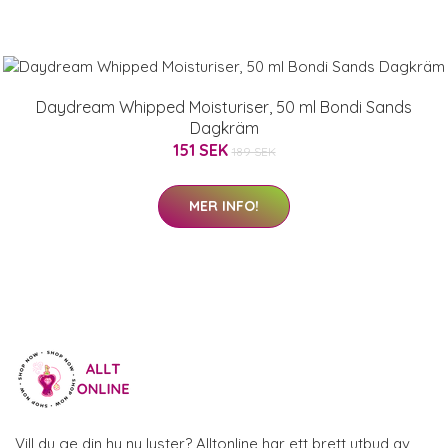
Daydream Whipped Moisturiser, 50 ml Bondi Sands
Dagkräm
151 SEK
189 SEK
MER INFO!
Vill du ge din hy ny lyster? Alltonline har ett brett utbud av