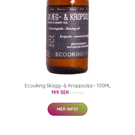
Ecooking Skägg- & Kroppsolja - 100ML
199 SEK
249 SEK
MER INFO!