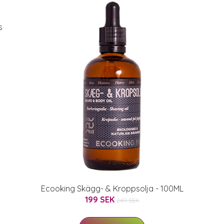
s
Ecooking Skägg- & Kroppsolja - 100ML
199 SEK
249 SEK