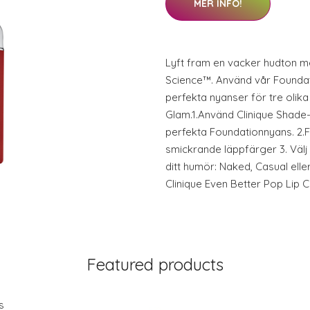
MER INFO!
Lyft fram en vacker hudton m
Science™. Använd vår Foundatio
perfekta nyanser för tre olika
Glam.1.Använd Clinique Shade-
perfekta Foundationnyans. 2.F
smickrande läppfärger 3. Väl
ditt humör: Naked, Casual eller
Clinique Even Better Pop Lip
Featured products