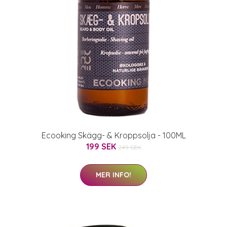
Ecooking Skägg- & Kroppsolja - 100ML
199 SEK
249 SEK
MER INFO!