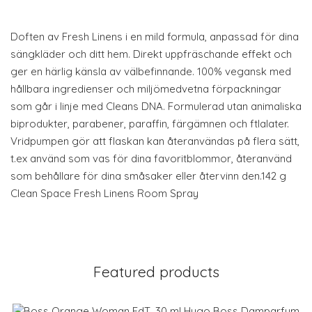
Doften av Fresh Linens i en mild formula, anpassad för dina
sängkläder och ditt hem. Direkt uppfräschande effekt och
ger en härlig känsla av välbefinnande. 100% vegansk med
hållbara ingredienser och miljömedvetna förpackningar
som går i linje med Cleans DNA. Formulerad utan animaliska
biprodukter, parabener, paraffin, färgämnen och ftlalater.
Vridpumpen gör att flaskan kan återanvändas på flera sätt,
t.ex använd som vas för dina favoritblommor, återanvänd
som behållare för dina småsaker eller återvinn den.142 g
Clean Space Fresh Linens Room Spray
Featured products