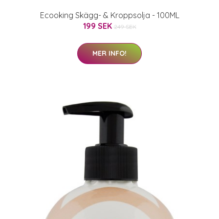
Ecooking Skägg- & Kroppsolja - 100ML
199 SEK
249 SEK
MER INFO!