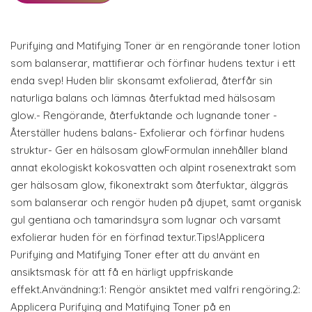
Purifying and Matifying Toner är en rengörande toner lotion
som balanserar, mattifierar och förfinar hudens textur i ett
enda svep! Huden blir skonsamt exfolierad, återfår sin
naturliga balans och lämnas återfuktad med hälsosam
glow.- Rengörande, återfuktande och lugnande toner -
Återställer hudens balans- Exfolierar och förfinar hudens
struktur- Ger en hälsosam glowFormulan innehåller bland
annat ekologiskt kokosvatten och alpint rosenextrakt som
ger hälsosam glow, fikonextrakt som återfuktar, älggräs
som balanserar och rengör huden på djupet, samt organisk
gul gentiana och tamarindsyra som lugnar och varsamt
exfolierar huden för en förfinad textur.Tips!Applicera
Purifying and Matifying Toner efter att du använt en
ansiktsmask för att få en härligt uppfriskande
effekt.Användning:1: Rengör ansiktet med valfri rengöring.2:
Applicera Purifying and Matifying Toner på en