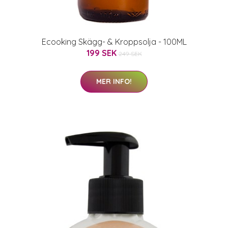
Ecooking Skägg- & Kroppsolja - 100ML
199 SEK
249 SEK
MER INFO!