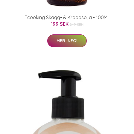
Ecooking Skägg- & Kroppsolja - 100ML
199 SEK
249 SEK
MER INFO!