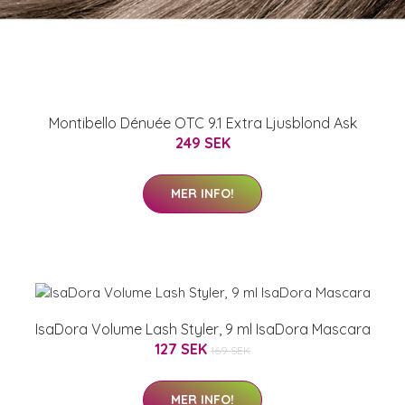
Montibello Dénuée OTC 9.1 Extra Ljusblond Ask
249 SEK
MER INFO!
IsaDora Volume Lash Styler, 9 ml IsaDora Mascara
127 SEK
169 SEK
MER INFO!