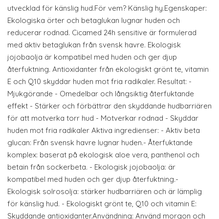
utvecklad för känslig hud.För vem? Känslig hy.Egenskaper:
Ekologiska örter och betaglukan lugnar huden och
reducerar rodnad. Cicamed 24h sensitive är formulerad
med aktiv betaglukan från svensk havre. Ekologisk
jojobaolja är kompatibel med huden och ger djup
återfuktning. Antioxidanter från ekologiskt grönt te, vitamin
E och Q10 skyddar huden mot fria radikaler. Resultat: -
Mjukgörande - Omedelbar och långsiktig återfuktande
effekt - Stärker och förbättrar den skyddande hudbarriären
för att motverka torr hud - Motverkar rodnad - Skyddar
huden mot fria radikaler Aktiva ingredienser: - Aktiv beta
glucan: Från svensk havre lugnar huden.- Återfuktande
komplex: baserat på ekologisk aloe vera, panthenol och
betain från sockerbeta. - Ekologisk jojobaolja: är
kompatibel med huden och ger djup återfuktning.-
Ekologisk solrosolja: stärker hudbarriären och är lämplig
för känslig hud. - Ekologiskt grönt te, Q10 och vitamin E:
Skyddande antioxidanter.Användning: Använd morgon och