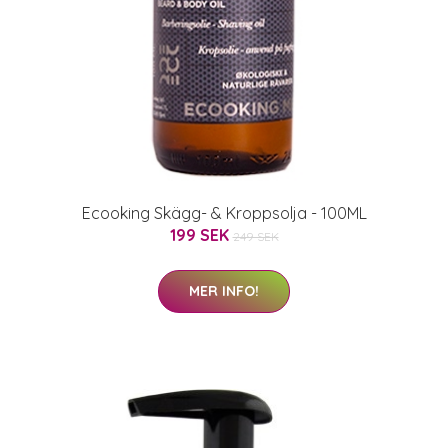
Ecooking Skägg- & Kroppsolja - 100ML
199 SEK
249 SEK
MER INFO!