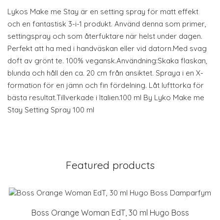
Lykos Make me Stay är en setting spray för matt effekt
och en fantastisk 3-i-1 produkt. Använd denna som primer,
settingspray och som återfuktare när helst under dagen.
Perfekt att ha med i handväskan eller vid datorn.Med svag
doft av grönt te. 100% vegansk.Användning:Skaka flaskan,
blunda och håll den ca. 20 cm från ansiktet. Spraya i en X-
formation för en jämn och fin fördelning. Låt lufttorka för
bästa resultat.Tillverkade i Italien.100 ml By Lyko Make me
Stay Setting Spray 100 ml
Featured products
Boss Orange Woman EdT, 30 ml Hugo Boss