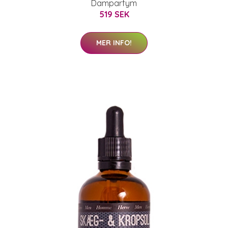
Damparfym
519 SEK
MER INFO!