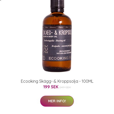
Ecooking Skägg- & Kroppsolja - 100ML
199 SEK
249 SEK
MER INFO!