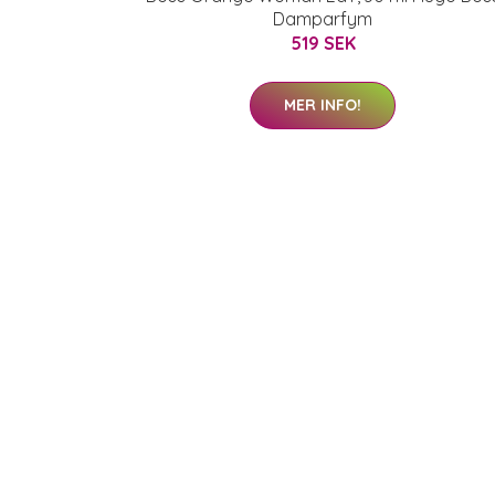
Damparfym
519 SEK
MER INFO!