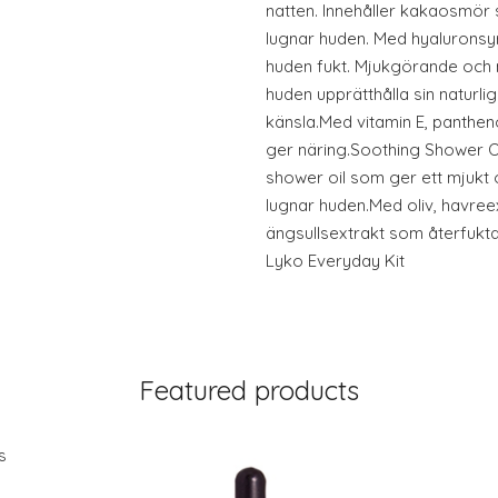
natten. Innehåller kakaosmör
lugnar huden. Med hyaluronsyr
huden fukt. Mjukgörande och 
huden upprätthålla sin naturli
känsla.Med vitamin E, panthe
ger näring.Soothing Shower O
shower oil som ger ett mjukt 
lugnar huden.Med oliv, havree
ängsullsextrakt som återfukta
Lyko Everyday Kit
Featured products