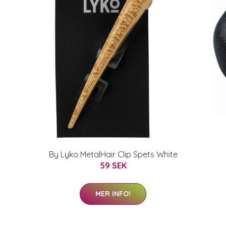
By Lyko MetalHair Clip Spets White
59 SEK
MER INFO!