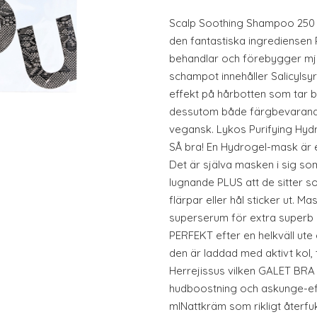
Scalp Soothing Shampoo 250 m
den fantastiska ingrediensen
behandlar och förebygger mjä
schampot innehåller Salicyls
effekt på hårbotten som tar b
dessutom både färgbevarand
vegansk. Lykos Purifying Hyd
SÅ bra! En Hydrogel-mask är 
Det är själva masken i sig so
lugnande PLUS att de sitter 
flärpar eller hål sticker ut. 
superserum för extra superb 
PERFEKT efter en helkväll ute 
den är laddad med aktivt kol, 
Herrejissus vilken GALET BRA 
hudboostning och askunge-eff
mlNattkräm som rikligt återfu