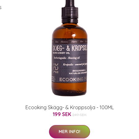
s
Ecooking Skägg- & Kroppsolja - 100ML
199 SEK
249 SEK
MER INFO!