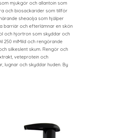
 som mjukgör och allantoin som
a och biosackarider som tillför
närande sheaolja som hjälper
ga barriär och efterlämnar en skön
nol och hjortron som skyddar och
il 250 mlMild och rengörande
och silkeslent skum. Rengör och
xtrakt, veteprotein och
r, lugnar och skyddar huden. By