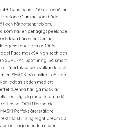
l + Conditioner 250 mlInnehåller
 Piroctone Olamine som både
ll och hårbottenproblem,
yra som har en behagligt peelande
ort döda hårceller. Den har
e egenskaper och är 100%
rogel Face maskSÅ high-tech och
en SUVERÄN uppfinning! Så smart!
m är återfuktande, svalkande och
som en SMÄCK på ansiktet då inga
Masken laddas sedan med ett
effekt!Denna härliga mask är
eller en cityhelg med tjejerna då
trollhassel OCH Niacinamid!
MASK! Perfekt återställare
ekt!Moisturising Night Cream 50
ktar och lugnar huden under