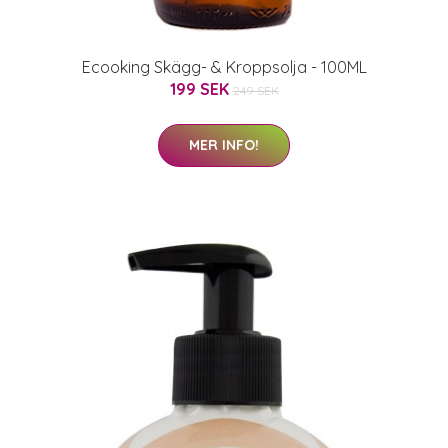
Ecooking Skägg- & Kroppsolja - 100ML
199 SEK
249 SEK
MER INFO!