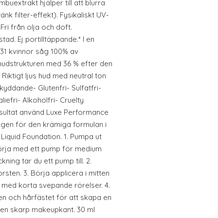
buextrakt hjälper till att blurra
nk filter-effekt). Fysikaliskt UV-
ri från olja och doft.
ad. Ej portilltäppande.* I en
 31 kvinnor såg 100% av
 hudstrukturen med 36 % efter den
Riktigt ljus hud med neutral ton
yddande- Glutenfri- Sulfatfri-
aliefri- Alkoholfri- Cruelty
sultat använd Luxe Performance
agen för den krämiga formulan i
quid Foundation. 1. Pumpa ut
örja med ett pump för medium
ning tar du ett pump till. 2.
sten. 3. Börja applicera i mitten
t med korta svepande rörelser. 4.
jen och hårfästet för att skapa en
å en skarp makeupkant. 30 ml