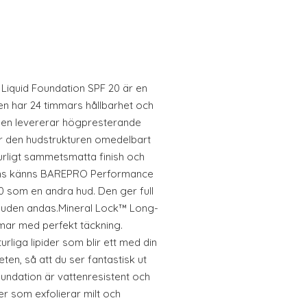
quid Foundation SPF 20 är en
en har 24 timmars hållbarhet och
den levererar högpresterande
r den hudstrukturen omedelbart
urligt sammetsmatta finish och
ens känns BAREPRO Performance
0 som en andra hud. Den ger full
 huden andas.Mineral Lock™ Long-
mar med perfekt täckning.
liga lipider som blir ett med din
ten, så att du ser fantastisk ut
oundation är vattenresistent och
r som exfolierar milt och