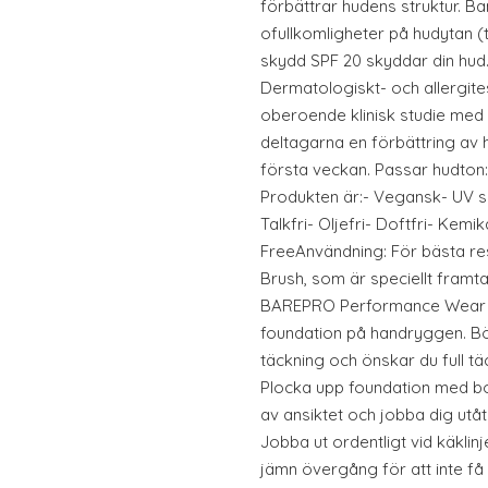
förbättrar hudens struktur. Bam
ofullkomligheter på hudytan (tä
skydd SPF 20 skyddar din hud.F
Dermatologiskt- och allergitest
oberoende klinisk studie med
deltagarna en förbättring av
första veckan. Passar hudton: 
Produkten är:- Vegansk- UV sk
Talkfri- Oljefri- Doftfri- Kemik
FreeAnvändning: För bästa re
Brush, som är speciellt framt
BAREPRO Performance Wear Li
foundation på handryggen. B
täckning och önskar du full täck
Plocka upp foundation med bor
av ansiktet och jobba dig utå
Jobba ut ordentligt vid käklin
jämn övergång för att inte f