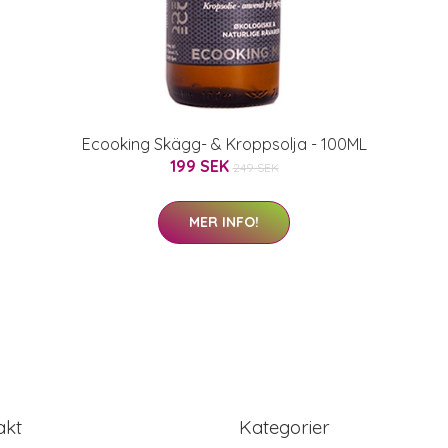
Ecooking Skägg- & Kroppsolja - 100ML
199 SEK
249 SEK
MER INFO!
akt
Kategorier