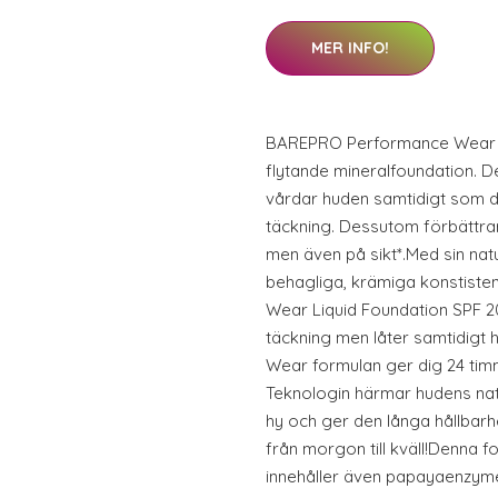
MER INFO!
BAREPRO Performance Wear Li
flytande mineralfoundation. D
vårdar huden samtidigt som 
täckning. Dessutom förbättra
men även på sikt*.Med sin nat
behagliga, krämiga konstist
Wear Liquid Foundation SPF 2
täckning men låter samtidigt
Wear formulan ger dig 24 tim
Teknologin härmar hudens natur
hy och ger den långa hållbarhe
från morgon till kväll!Denna f
innehåller även papayaenzyme