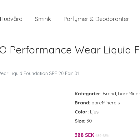
Hudvård
Smink
Parfymer & Deodoranter
 Performance Wear Liquid Fo
r Liquid Foundation SPF 20 Fair 01
Kategorier:
Brand
,
bareMiner
Brand:
bareMinerals
Color:
Ljus
Size:
30
388 SEK
485 SEK