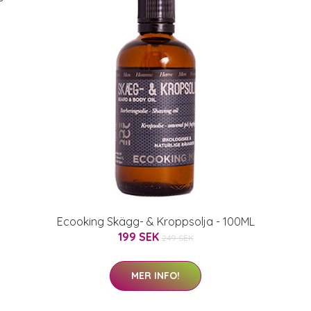
Ecooking Skägg- & Kroppsolja - 100ML
199 SEK
249 SEK
MER INFO!