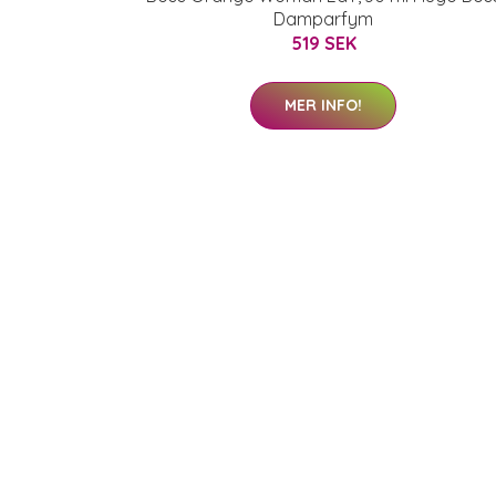
Damparfym
519 SEK
MER INFO!