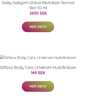
Sisley SisleÿUm Global Revitalizer Normal
Skin 50 ml
2630 SEK
MER INFO!
Giftbox Body Care, Urtekram Hudvårdsset
149 SEK
MER INFO!