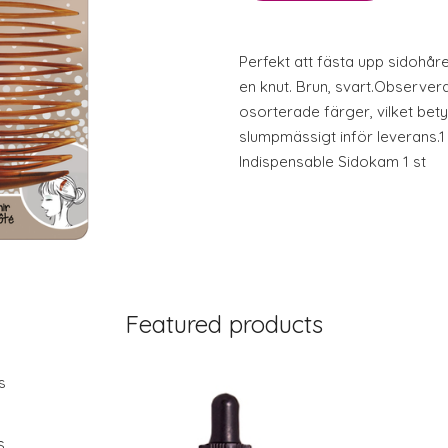
Perfekt att fästa upp sidohår
en knut. Brun, svart.Observer
osorterade färger, vilket bety
slumpmässigt inför leverans.1
Indispensable Sidokam 1 st
Featured products
s