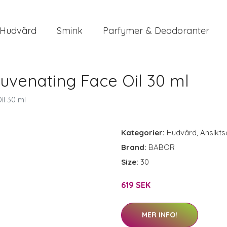
Hudvård
Smink
Parfymer & Deodoranter
venating Face Oil 30 ml
l 30 ml
Kategorier:
Hudvård
,
Ansikts
Brand:
BABOR
Size:
30
619 SEK
MER INFO!