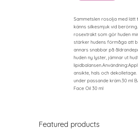
Sammetslen rosolja med lätt t
känns silkesmjuk vid beröring. 
rosextrakt som gör huden mind
stärker hudens förmåga att b
annars snabbar på åldrandepr
huden ny lyster, jämnar ut hudt
lipidbalansen.Användning:Appl
ansikte, hals och dekolletage
under passande kräm.30 ml 
Face Oil 30 ml
Featured products