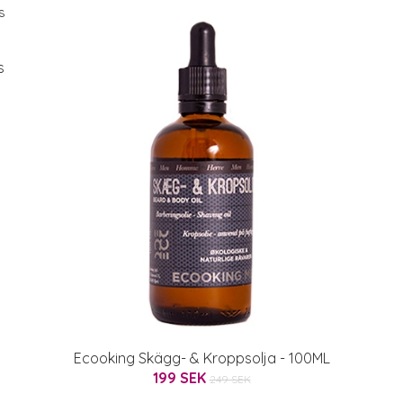
s
Ecooking Skägg- & Kroppsolja - 100ML
199 SEK
249 SEK