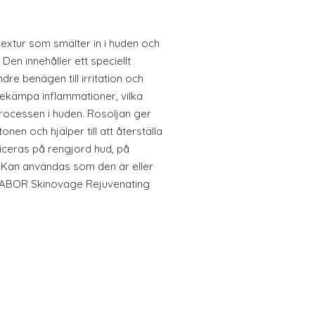
extur som smälter in i huden och
Den innehåller ett speciellt
re benägen till irritation och
ekämpa inflammationer, vilka
ocessen i huden. Rosoljan ger
onen och hjälper till att återställa
iceras på rengjord hud, på
. Kan användas som den är eller
BABOR Skinovage Rejuvenating