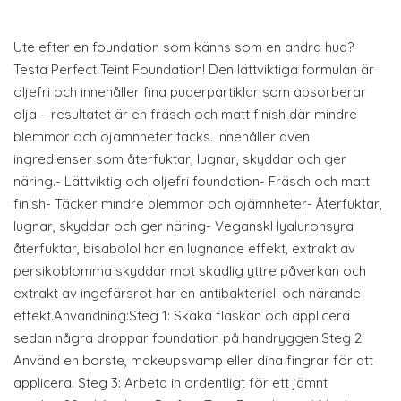
Ute efter en foundation som känns som en andra hud?
Testa Perfect Teint Foundation! Den lättviktiga formulan är
oljefri och innehåller fina puderpartiklar som absorberar
olja – resultatet är en fräsch och matt finish där mindre
blemmor och ojämnheter täcks. Innehåller även
ingredienser som återfuktar, lugnar, skyddar och ger
näring.- Lättviktig och oljefri foundation- Fräsch och matt
finish- Täcker mindre blemmor och ojämnheter- Återfuktar,
lugnar, skyddar och ger näring- VeganskHyaluronsyra
återfuktar, bisabolol har en lugnande effekt, extrakt av
persikoblomma skyddar mot skadlig yttre påverkan och
extrakt av ingefärsrot har en antibakteriell och närande
effekt.Användning:Steg 1: Skaka flaskan och applicera
sedan några droppar foundation på handryggen.Steg 2:
Använd en borste, makeupsvamp eller dina fingrar för att
applicera. Steg 3: Arbeta in ordentligt för ett jämnt