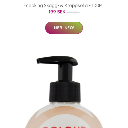
Ecooking Skägg- & Kroppsolja - 100ML
199 SEK
249 SEK
MER INFO!